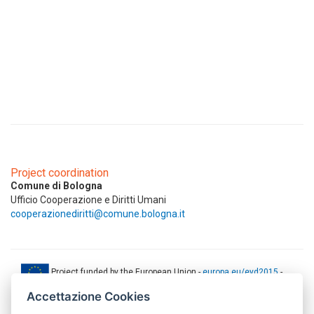
Project coordination
Comune di Bologna
Ufficio Cooperazione e Diritti Umani
cooperazionediritti@comune.bologna.it
Project funded by the European Union -
europa.eu/eyd2015
-
ec.europa.eu/europeaid
Accettazione Cookies
This web-site has been produced with the financial support of the