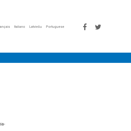
rançais
Italiano
Latviešu
Portuguese
ia-