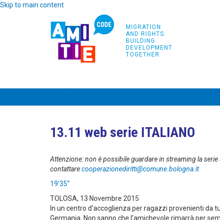
Skip to main content
MIGRATION
AND RIGHTS:
BUILDING
DEVELOPMENT
TOGETHER
HOME
PROJECT
PARTNERS
TRAININ
13.11 web serie ITALIANO
Attenzione: non è possibile guardare in streaming la serie
contattare
cooperazionediritti@comune.
bologna.it
19'35''
TOLOSA, 13 Novembre 2015
In un centro d'accoglienza per ragazzi provenienti da tu
Germania. Non sanno che l’amichevole rimarrà per semp