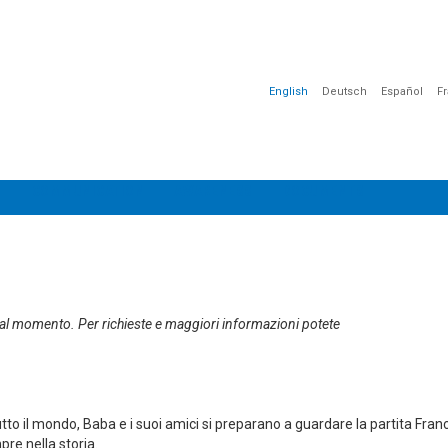
English
Deutsch
Español
F
G
COMMUNICATION
AWARENESS
DOCUMENTS
 al momento. Per richieste e maggiori informazioni potete
tto il mondo, Baba e i suoi amici si preparano a guardare la partita Franc
re nella storia.