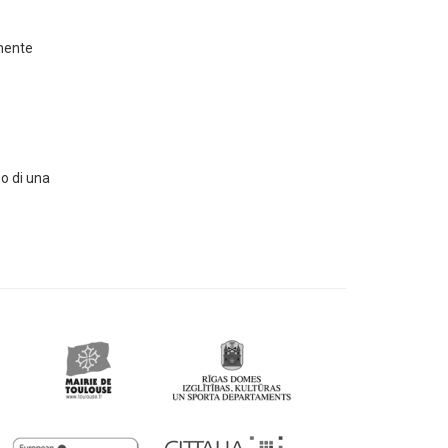
amente
so di una