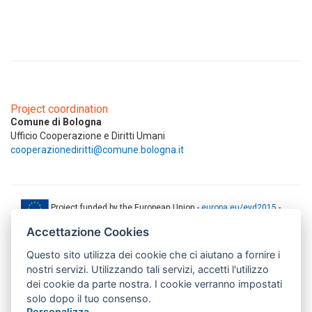
Project coordination
Comune di Bologna
Ufficio Cooperazione e Diritti Umani
cooperazionediritti@comune.bologna.it
Project funded by the European Union -
europa.eu/eyd2015
-
ec.europa.eu/europeaid
Accettazione Cookies
This web-site has been produced with the financial support of the
Questo sito utilizza dei cookie che ci aiutano a fornire i
European Union. The contents of this document are the sole
responsibility of AMITIE CODE partners and can under no
nostri servizi. Utilizzando tali servizi, accetti l'utilizzo
circumstances be regarded as reflecting the position of the European
dei cookie da parte nostra. I cookie verranno impostati
Union.
solo dopo il tuo consenso.
www.aics.gov.it
Personalizza