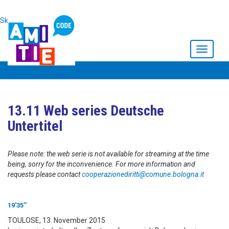
Skip to main content
Toggle
navigati
13.11 Web series Deutsche
Untertitel
Please note: the web serie is not available for streaming at the time
being, sorry for the inconvenience. For more information and
requests please contact
cooperazionediritti@comune.
bologna.it
19’35’’
TOULOSE, 13. November 2015