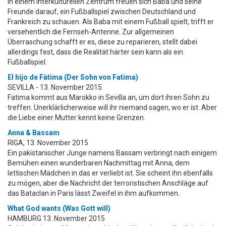
In einem interkulturellen Zentrum freuen sich Baba und seine
Freunde darauf, ein Fußballspiel zwischen Deutschland und
Frankreich zu schauen. Als Baba mit einem Fußball spielt, trifft er
versehentlich die Fernseh-Antenne. Zur allgemeinen
Überraschung schafft er es, diese zu reparieren, stellt dabei
allerdings fest, dass die Realität härter sein kann als ein
Fußballspiel.
El hijo de Fàtima (Der Sohn von Fatima)
SEVILLA - 13. November 2015
Fatima kommt aus Marokko in Sevilla an, um dort ihren Sohn zu
treffen. Unerklärlicherweise will ihr niemand sagen, wo er ist. Aber
die Liebe einer Mutter kennt keine Grenzen.
Anna & Bassam
RIGA, 13. November 2015
Ein pakistanischer Junge namens Bassam verbringt nach einigem
Bemühen einen wunderbaren Nachmittag mit Anna, dem
lettischen Mädchen in das er verliebt ist. Sie scheint ihn ebenfalls
zu mögen, aber die Nachricht der terroristischen Anschläge auf
das Bataclan in Paris lässt Zweifel in ihm aufkommen.
What God wants (Was Gott will)
HAMBURG 13. November 2015