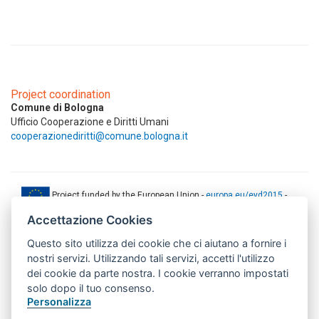
Project coordination
Comune di Bologna
Ufficio Cooperazione e Diritti Umani
cooperazionediritti@comune.bologna.it
Project funded by the European Union -
europa.eu/eyd2015
-
ec.europa.eu/europeaid
Accettazione Cookies
This web-site has been produced with the financial support of the
Questo sito utilizza dei cookie che ci aiutano a fornire i
European Union. The contents of this document are the sole
responsibility of AMITIE CODE partners and can under no
nostri servizi. Utilizzando tali servizi, accetti l'utilizzo
circumstances be regarded as reflecting the position of the European
dei cookie da parte nostra. I cookie verranno impostati
Union.
solo dopo il tuo consenso.
www.aics.gov.it
Personalizza
This web site has been implemented with the support of the Italian