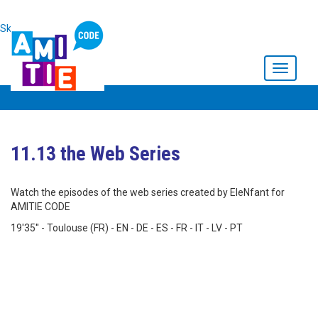
Skip to main content
Toggle
navigati
11.13 the Web Series
Watch the episodes of the web series created by EleNfant for
AMITIE CODE
19'35'' - Toulouse (FR) - EN - DE - ES - FR - IT - LV - PT