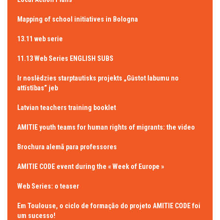
Mapping of school initiatives in Bologna
13.11 web serie
11.13 Web Series ENGLISH SUBS
Ir noslēdzies starptautisks projekts „Gūstot labumu no
attīstības” jeb
Latvian teachers training booklet
AMITIE youth teams for human rights of migrants: the video
Brochura alemã para professores
AMITIE CODE event during the « Week of Europe »
Web Series: o teaser
Em Toulouse, o ciclo de formação do projeto AMITIE CODE foi
um sucesso!