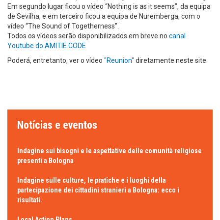
Em segundo lugar ficou o vídeo “Nothing is as it seems”, da equipa
de Sevilha, e em terceiro ficou a equipa de Nuremberga, com o
vídeo “The Sound of Togetherness”.
Todos os vídeos serão disponibilizados em breve no
canal
Youtube do AMITIE CODE
Poderá, entretanto, ver o vídeo
"Reunion"
diretamente neste site.
Notícias e eventos
Indagine sui bisogni e le aspettative delle comunità religiose
presenti a Bologna
Indagine sulle culture, le pratiche e i luoghi della
partecipazione dei cittadini stranieri a Bologna: ecco i
risultati.
Local Action Plans