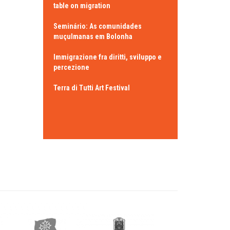
table on migration
Seminário: As comunidades
muçulmanas em Bolonha
Immigrazione fra diritti, sviluppo e
percezione
Terra di Tutti Art Festival