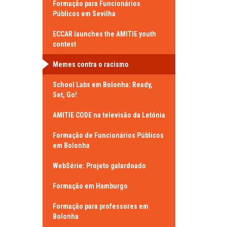
Formação para Funcionários
Públicos em Sevilha
ECCAR launches the AMITIE youth
contest
Memes contra o racismo
School Labs em Bolonha: Ready,
Set, Go!
AMITIE CODE na televisão da Letónia
Formação de Funcionários Públicos
em Bolonha
WebSérie: Projeto galardoado
Formação em Hamburgo
Formação para professores em
Bolonha