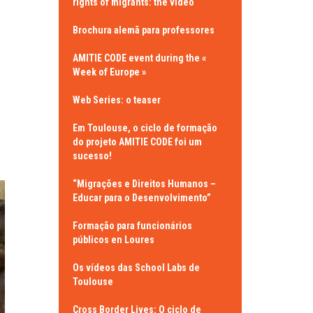
rights of migrants: the video
Brochura alemã para professores
AMITIE CODE event during the «
Week of Europe »
Web Series: o teaser
Em Toulouse, o ciclo de formação
do projeto AMITIE CODE foi um
sucesso!
“Migrações e Direitos Humanos –
Educar para o Desenvolvimento”
Formação para funcionários
públicos en Loures
Os vídeos das School Labs de
Toulouse
Cross Border Lives: O ciclo de