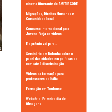
cinema itinerante do AMITIE CODE
Migrações, Direitos Humanos e
Comunidade local
Concurso Internacional para
Jovens: Veja os vídeos
E o prémio vai para…
Seminário em Bolonha sobre o
papel das cidades em políticas de
combate à discriminação
Vídeos da formação para
professores de Itália
Formação em Toulouse
Websérie: Primeiro dia de
filmagens