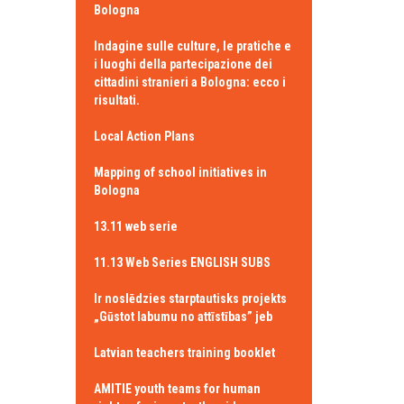
Bologna
Indagine sulle culture, le pratiche e
i luoghi della partecipazione dei
cittadini stranieri a Bologna: ecco i
risultati.
Local Action Plans
Mapping of school initiatives in
Bologna
13.11 web serie
11.13 Web Series ENGLISH SUBS
Ir noslēdzies starptautisks projekts
„Gūstot labumu no attīstības” jeb
Latvian teachers training booklet
AMITIE youth teams for human