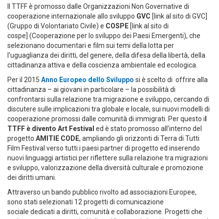
Il TTFF è promosso dalle Organizzazioni Non Governative di
cooperazione internazionale allo sviluppo
GVC
[link al sito di GVC]
(Gruppo di Volontariato Civile) e
COSPE
[link al sito di
cospe] (Cooperazione per lo sviluppo dei Paesi Emergenti), che
selezionano documentari e film sui temi della lotta per
l'uguaglianza dei diritti, del genere, della difesa della libertà, della
cittadinanza attiva e della coscienza ambientale ed ecologica.
Per il 2015
Anno Europeo dello Sviluppo
si è scelto di offrire alla
cittadinanza – ai giovani in particolare – la possibilità di
confrontarsi sulla relazione tra migrazione e sviluppo, cercando di
discutere sulle implicazioni tra globale e locale, sui nuovi modelli di
cooperazione promossi dalle comunità di immigrati. Per questo i
l
TTFF è divento Art Festival
ed è stato promosso all’interno del
progetto
AMITIE CODE
, ampliando gli orizzonti di Terra di Tutti
Film Festival verso tutti i paesi partner di progetto ed inserendo
nuovi linguaggi artistici per riflettere sulla relazione tra migrazioni
e sviluppo, valorizzazione della diversità culturale e promozione
dei diritti umani.
Attraverso un bando pubblico rivolto ad associazioni Europee,
sono stati selezionati 12 progetti di comunicazione
sociale dedicati a diritti, comunità e collaborazione. Progetti che