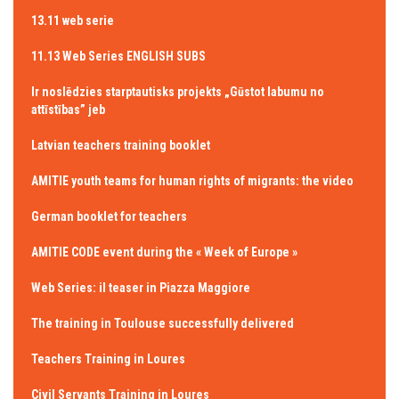
13.11 web serie
11.13 Web Series ENGLISH SUBS
Ir noslēdzies starptautisks projekts „Gūstot labumu no
attīstības” jeb
Latvian teachers training booklet
AMITIE youth teams for human rights of migrants: the video
German booklet for teachers
AMITIE CODE event during the « Week of Europe »
Web Series: il teaser in Piazza Maggiore
The training in Toulouse successfully delivered
Teachers Training in Loures
Civil Servants Training in Loures