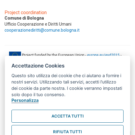
Project coordination
Comune di Bologna
Ufficio Cooperazione e Diritti Umani
cooperazionediritti@comune.bologna.it
Project funded by the European Union -
europa.eu/eyd2015
-
ec.europa.eu/europeaid
Accettazione Cookies
This web-site has been produced with the financial support of the
Questo sito utilizza dei cookie che ci aiutano a fornire i
European Union. The contents of this document are the sole
responsibility of AMITIE CODE partners and can under no
nostri servizi. Utilizzando tali servizi, accetti l'utilizzo
circumstances be regarded as reflecting the position of the European
dei cookie da parte nostra. I cookie verranno impostati
Union.
solo dopo il tuo consenso.
www.aics.gov.it
Personalizza
This web site has been implemented with the support of the Italian
Agency for Development Cooperation. The responsibility for its
ACCETTA TUTTI
contents lie exclusively on the AMITIE CODE partnership and don't
necessarily reflect the point of view of the Agency.
RIFIUTA TUTTI